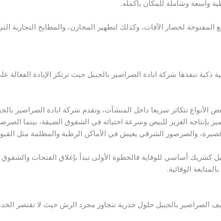
 واسعة وشاملة للمكان بأكمله.
ع المفتوحة لحصار الآفات، وكذلك لتطهير المخازن، والمطابخ التجارية التي
 ذكية تنفذها شركة ابادة الصراصير بالجبيل حيث ترتكز الإبادة الفعالة ع
عض الأنواع تتكاثر سريعا داخل المنشآت، وتقدم شركة ابادة الصراصير بالج
يتميز بإنتاجه الغزير للبيض وسرعة اختبائه في الشقوق الضيقة، بينما ​ا
صيرة، و​الصرصور الشرقي يعيش في الأماكن الرطبة والمظلمة مثل القبو و
 كشريك أساسي للوقاية فالخطوة الأولى تبدأ بإغلاق الفتحات والشقوق حول
لمتابعة الوقائية.
ف الصراصير بالجبيل حلول جذرية تتجاوز مجرد الرش حيث لا تقتصر الخدمة