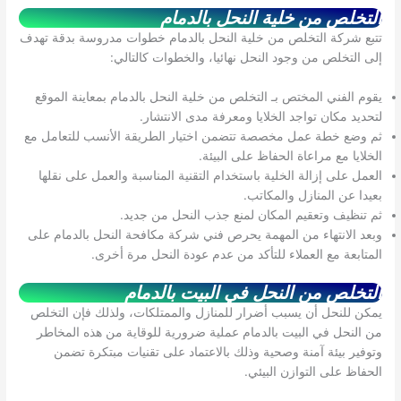
التخلص من خلية النحل بالدمام
تتبع شركة التخلص من خلية النحل بالدمام خطوات مدروسة بدقة تهدف
إلى التخلص من وجود النحل نهائيا، والخطوات كالتالي:
يقوم الفني المختص بـ التخلص من خلية النحل بالدمام بمعاينة الموقع
لتحديد مكان تواجد الخلايا ومعرفة مدى الانتشار.
ثم وضع خطة عمل مخصصة تتضمن اختيار الطريقة الأنسب للتعامل مع
الخلايا مع مراعاة الحفاظ على البيئة.
العمل على إزالة الخلية باستخدام التقنية المناسبة والعمل على نقلها
بعيدا عن المنازل والمكاتب.
ثم تنظيف وتعقيم المكان لمنع جذب النحل من جديد.
وبعد الانتهاء من المهمة يحرص فني شركة مكافحة النحل بالدمام على
المتابعة مع العملاء للتأكد من عدم عودة النحل مرة أخرى.
التخلص من النحل في البيت بالدمام
يمكن للنحل أن يسبب أضرار للمنازل والممتلكات، ولذلك فإن التخلص
من النحل في البيت بالدمام عملية ضرورية للوقاية من هذه المخاطر
وتوفير بيئة آمنة وصحية وذلك بالاعتماد على تقنيات مبتكرة تضمن
الحفاظ على التوازن البيئي.