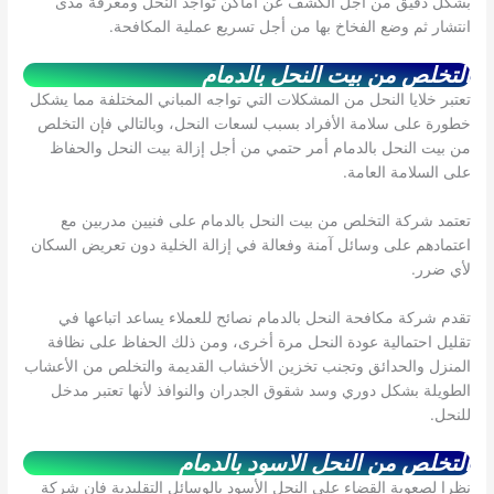
بشكل دقيق من أجل الكشف عن أماكن تواجد النحل ومعرفة مدى
انتشار ثم وضع الفخاخ بها من أجل تسريع عملية المكافحة.
التخلص من بيت النحل بالدمام
تعتبر خلايا النحل من المشكلات التي تواجه المباني المختلفة مما يشكل
خطورة على سلامة الأفراد بسبب لسعات النحل، وبالتالي فإن التخلص
من بيت النحل بالدمام أمر حتمي من أجل إزالة بيت النحل والحفاظ
على السلامة العامة.
تعتمد شركة التخلص من بيت النحل بالدمام على فنيين مدربين مع
اعتمادهم على وسائل آمنة وفعالة في إزالة الخلية دون تعريض السكان
لأي ضرر.
تقدم شركة مكافحة النحل بالدمام نصائح للعملاء يساعد اتباعها في
تقليل احتمالية عودة النحل مرة أخرى، ومن ذلك الحفاظ على نظافة
المنزل والحدائق وتجنب تخزين الأخشاب القديمة والتخلص من الأعشاب
الطويلة بشكل دوري وسد شقوق الجدران والنوافذ لأنها تعتبر مدخل
للنحل.
التخلص من النحل الاسود بالدمام
نظرا لصعوبة القضاء على النحل الأسود بالوسائل التقليدية فإن شركة