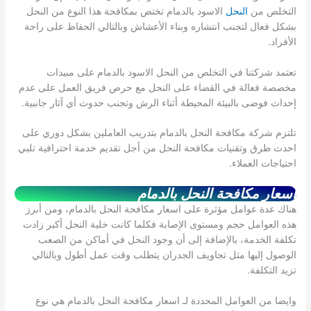
التخلص من
النحل
الاسود بالدمام تختص بمكافحة هذا النوع من النحل
بشكل فعال لتجنب انتشاره وبناء الأعشاش وبالتالي الحفاظ على راحة
الأفراد.
تعتمد شركتنا في التخلص من النحل الاسود بالدمام على مبيدات
مخصصة فعالة في القضاء على النحل مع حرص فريق العمل على عدم
إحداث فوضى بالبيئة المحيطة أثناء الرش وتجنب حدوث أي آثار جانبية.
تلتزم شركة مكافحة النحل بالدمام بتدريب العاملين بشكل دوري على
احدث طرق وتقنيات مكافحة النحل من أجل تقديم خدمة احترافية تلبي
احتياجات العملاء.
اسعار مكافحة النحل بالدمام
هناك عدة عوامل مؤثرة على اسعار مكافحة النحل بالدمام، ومن أبرز
هذه العوامل حجم ومستوى الإصابة فكلما كانت خلية النحل أكبر زادت
تكلفة الخدمة، بالإضافة إلى أن وجود النحل في أماكن من الصعب
الوصول إليها مثل تجاويف الجدران يتطلب وقت عمل أطول وبالتالي
تزيد التكلفة.
وايضا من العوامل المحددة لـ اسعار مكافحة النحل بالدمام هي نوع