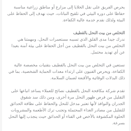
يحرص الفريق على نقل الخلايا إلى مزارع أو مناطق زراعية مناسبة
حفاظا على دوره البيئي في تلقيح النباتات، حيث نهدف إلى الحفاظ على
البيئة ولذلك نقدم خدمة عالية الكفاءة.
التخلص من بيت النحل بالقطيف
ندرك جيدا مدى القلق الذي تسببه مستعمرات النحل، ومهمتنا هي
التخلص من بيت النحل بالقطيف من أجل الحفاظ على بيئة آمنة بعيدا
عن أي تهديد محتمل.
نستعين في التخلص من بيت النحل بالقطيف بتقنيات مخصصة عالية
الكفاءة، ويحرص الفنيون على ارتداء معدات الحماية الشخصية، بما في
ذلك البدلات الوقائية والأقنعة لضمان السلامة.
تقدم شركة مكافحة النحل بالقطيف نصائح للعملاء يساعد اتباعها على
التقليل من فرص ظهور النحل مرة أخرى، ومن ذلك سد شقوق
الجدران والنوافذ لأنها تعتبر مدخل للنحل والحفاظ على نظافة الحدائق
للتقليل من مصادر الغذاء المحتملة وتجنب ترك الأطعمة والمشروبات
الحلوة المكشوفة بالأخص في الفناء أو الحدائق حيث ينجذب إليها النحل
بسرعة.