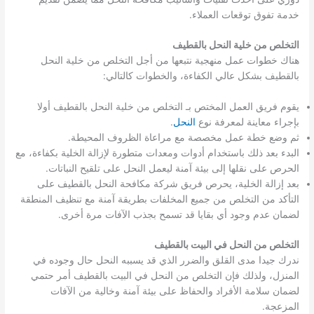
خدمة تفوق توقعات العملاء.
التخلص من خلية النحل بالقطيف
هناك خطوات عمل منهجية نتبعها من أجل التخلص من خلية النحل
بالقطيف بشكل عالي الكفاءة، والخطوات كالتالي:
يقوم فريق العمل المختص بـ التخلص من خلية النحل بالقطيف أولا
بإجراء معاينة لمعرفة نوع
النحل
.
ثم وضع خطة عمل مخصصة مع مراعاة الظروف المحيطة.
البدء بعد ذلك باستخدام أدوات ومعدات متطورة لإزالة الخلية بكفاءة، مع
الحرص على نقلها إلى بيئة آمنة ليعمل النحل على تلقيح النباتات.
بعد إزالة الخلية، يحرص فريق شركة مكافحة النحل بالقطيف على
التأكد من التخلص من جميع المخلفات بطريقة آمنة مع تنظيف المنطقة
لضمان عدم وجود أي بقايا قد تسمح بجذب الآفات مرة أخرى.
التخلص من النحل في البيت بالقطيف
ندرك جيدا مدى القلق والضرر الذي قد يسببه النحل حال وجوده في
المنزل، ولذلك فإن التخلص من النحل في البيت بالقطيف أمر حتمي
لضمان سلامة الأفراد والحفاظ على بيئة آمنة وخالية من الآفات
المزعجة.