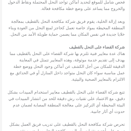
فحص شامل للموقع لتحديد أماكن تواجد النحل المحتملة ونقاط الدخول
والخروج مما يساعد على وضع خطة مكافحة فعالة.
وبعد إزالة الخلية، يقوم فريق شركة مكافحة النحل بالقطيف بمعالجة
المنطقة المحيطة بمواد خاصة تعمل كحاجز لمنع النحل من العودة وبناء
خلايا جديدة في نفس المكان مما يضمن حماية طويلة الأمد من النحل.
شركة القضاء على النحل بالقطيف
هناك عدة معايير فنية تلتزم بها شركة القضاء على النحل بالقطيف مما
يهدف إلى تقديم خدمة موثوقة، وهذه المعايير تتمثل في المعاينة
الدقيقة للمكان من أجل الكشف عن أماكن وجود النحل ووضع خطة
عمل مناسبة سواء كان النحل متواجد داخل المنازل أو في الحدائق مع
الالتزام بالمعايير الصحية والبيئية.
تتبع شركة القضاء على النحل بالقطيف معايير استخدام المبيدات بشكل
دقيق، مع الاعتماد على تقنيات رش دقيقة للحد من انتشار المبيدات في
البيئة المحيطة أي التركيز على معالجة المنطقة المصابة لضمان عدم
حدوث أي آثار جانبية.
تحرص شركة مكافحة النحل بالقطيف على تدريب فريق العمل بشكل
دوري على أحدث تقنيات وأساليب مكافحة النحل مما يضمن تقديم