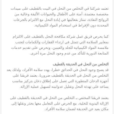
تعتمد شركتنا في التخلص من النحل في البيت بالقطيف على مبيدات
مخصصة معتمدة، آمنة على الأطفال والحيوانات الأليفة وخالية من
الروائح النفاذة، تمتاز بفعاليتها في إبادة النحل مع الالتزام بالجرعات
المحددة دون الإفراط في استخدام المواد الكيميائية.
كما يحرص فريق عمل شركة مكافحة النحل بالقطيف على الالتزام
بمعايير السلامة التي تتمثل في ارتداء القفازات والكمامات لتجنب
ملامسة المواد الكيميائية للجلد والعينين، ونحرص على تقديم خدمات
المتابعة الدورية للتأكد من عدم وجود النحل مرة أخرى.
التخلص من النحل في الحديقة بالقطيف
قد يصبح وجود النحل في الحدائق خطرا، يهدد سلامة الأفراد، ولذلك يعد
التخلص من النحل في الحديقة بالقطيف ضروريا، يعتمد فريقنا على
أجهزة الدخان المتطورة التي تعمل على إطلاق دخان بتركيز مناسب
يساعد على تهدئة النحل وتقليل عدوانيته لتسهيل عملية الإزالة.
يعتمد فريقنا المختص بـ التخلص من النحل في الحديقة بالقطيف على
الإزالة اليدوية للخلية، مع الحرص على التعامل معها بحذر ونقلها إلى
مكان بعيد عن الحديقة لضمان سلامة الأفراد.