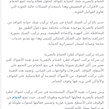
الحمام بالنعيرية شبك الحماية للنوافذ كحلول فعالة وآمنة لمنع الحمام
من الاقتراب أو التعشيش وهذا باستخدام الشبكات عالية الجودة التي
تقاوم العوامل الجوية.
جدير بالذكر أن الشبك المتاح في شركة تركيب شبك حماية النوافذ من
الحمام بالنعيرية موجودة بفتحات مختلفة تمنع دخول الطيور مع
المحافظة على التهوية والإضاءة الطبيعية، ويتم تركيب الشبك بصورة
احترافية تحافظ على الشكل الجمالي للمبنى وهذا مع تقديم خدمات
متابعة وصيانة لضمان استمرارية الحماية.
شركة تركيب اشواك لطرد الحمام بالنعيرية
إن شركة تركيب اشواك لطرد الحمام بالنعيرية تقدم تقنية الأشواك التي
تعتبر من أكثر الطرق شيوعا وفعالية في منع الحمام من التجمع على
الأسطح، النوافذ، الشرفات والواجهات في المباني، وتعتمد هذه التقنية
على تركيب الصفوف من الأشواك المعدنية أو البلاستيكية على الحواف
والأماكن التي يزيد فيها وقوف الحمام,
ومن مميزات تقنية الأشواك المستخدمة في شركة تركيب اشواك لطرد
الحمام بالنعيرية فعاليتها المباشرة وطويلة المدى، حيث تمنع
الحمام
من
الوقوف على الأسطح بصورة فورية وتستمر فعاليتها لسنوات طويلة لو
تم تركيبها بمواد عالية الجودة.